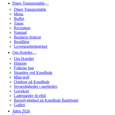
Diner Transportable
Diner Transportable
Menu
Buffet
Tapas
Reception
Natmad
Business-frokost
Bestilling
Leveringsbetingelser
Om Hotellet
Om Hotellet
Historie
Folkene bag
Stranden ved Knudhule
Mini-golf
Outdoor på Knudhule
Seværdigheder i nærheden
Gavekort
Ladestander til elbil
Bæredygtighed på Knudhule Badehotel
Galleri
Julen 2026