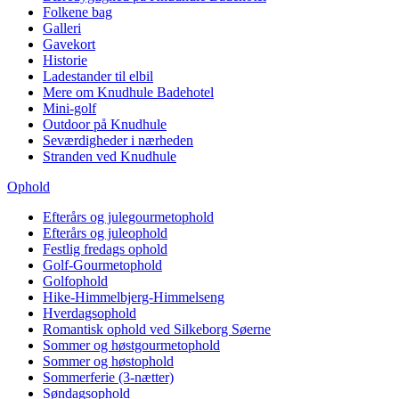
Folkene bag
Galleri
Gavekort
Historie
Ladestander til elbil
Mere om Knudhule Badehotel
Mini-golf
Outdoor på Knudhule
Seværdigheder i nærheden
Stranden ved Knudhule
Ophold
Efterårs og julegourmetophold
Efterårs og juleophold
Festlig fredags ophold
Golf-Gourmetophold
Golfophold
Hike-Himmelbjerg-Himmelseng
Hverdagsophold
Romantisk ophold ved Silkeborg Søerne
Sommer og høstgourmetophold
Sommer og høstophold
Sommerferie (3-nætter)
Søndagsophold