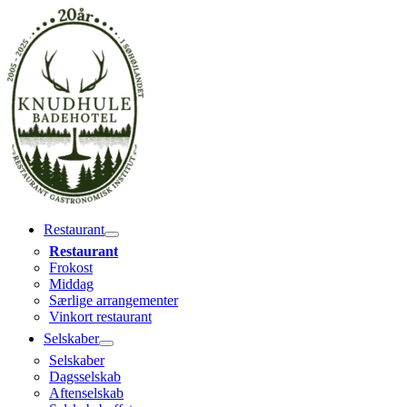
Gå
til
indholdet
Restaurant
Restaurant
Frokost
Middag
Særlige arrangementer
Vinkort restaurant
Selskaber
Selskaber
Dagsselskab
Aftenselskab