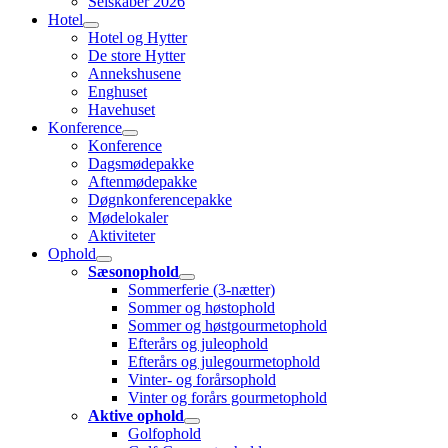
Selskaber 2026
Hotel
Hotel og Hytter
De store Hytter
Annekshusene
Enghuset
Havehuset
Konference
Konference
Dagsmødepakke
Aftenmødepakke
Døgnkonferencepakke
Mødelokaler
Aktiviteter
Ophold
Sæsonophold
Sommerferie (3-nætter)
Sommer og høstophold
Sommer og høstgourmetophold
Efterårs og juleophold
Efterårs og julegourmetophold
Vinter- og forårsophold
Vinter og forårs gourmetophold
Aktive ophold
Golfophold