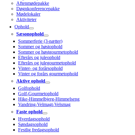
Aftenmødepakke
Døgnkonferencepakke
Mødelokaler
Aktiviteter
Ophold
Sæsonophold
Sommerferie (3-nætter)
Sommer og høstophold
Sommer og høstgourmetophold
Efterårs og juleophold
Efterårs og julegourmetophold
Vinter- og forårsophold
Vinter og forårs gourmetophold
Aktive ophold
Golfophold
Golf-Gourmetophold
Hike-Himmelbjerg-Himmelseng
Vandring-Velmagt-Velsmag
Faste ophold
Hverdagsophold
Søndagsophold
Festlig fredagsophold