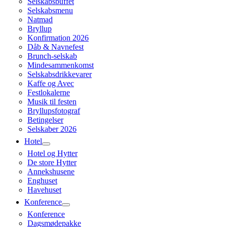
Selskabsbuffet
Selskabsmenu
Natmad
Bryllup
Konfirmation 2026
Dåb & Navnefest
Brunch-selskab
Mindesammenkomst
Selskabsdrikkevarer
Kaffe og Avec
Festlokalerne
Musik til festen
Bryllupsfotograf
Betingelser
Selskaber 2026
Hotel
Hotel og Hytter
De store Hytter
Annekshusene
Enghuset
Havehuset
Konference
Konference
Dagsmødepakke