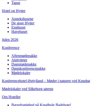
Tapas
Hotel og Hytter
Annekshusene
De store Hytter
Enghuset
Havehuset
Julen 2026
Konference
Aftenmødepakke
Aktiviteter
Dagsmødepakke
Døgnkonferencepakke
Mødelokaler
Konferencehotel Østjylland – Møder i naturen ved Knudsø
Mødelokaler ved Silkeborg søerne
Om Hotellet
Bæredygtighed på Knudhule Badehotel