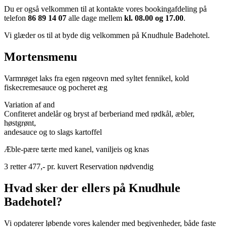
Du er også velkommen til at kontakte vores bookingafdeling på
telefon
86 89 14 07
alle dage mellem
kl. 08.00 og 17.00
.
Vi glæder os til at byde dig velkommen på Knudhule Badehotel.
Mortensmenu
Varmrøget laks fra egen røgeovn med syltet fennikel, kold
fiskecremesauce og pocheret æg
Variation af and
Confiteret andelår og bryst af berberiand med rødkål, æbler,
høstgrønt,
andesauce og to slags kartoffel
Æble-pære tærte med kanel, vaniljeis og knas
3 retter 477,- pr. kuvert
Reservation nødvendig
Hvad sker der ellers på Knudhule
Badehotel?
Vi opdaterer løbende vores kalender med begivenheder, både faste