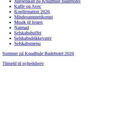
Juleselskab på Knudhule Badehotel
Kaffe og Avec
Konfirmation 2026
Mindesammenkomst
Musik til festen
Natmad
Selskabsbuffet
Selskabsdrikkevarer
Selskabsmenu
Sommer på Knudhule Badehotel 2026
Tilmeld til nyhedsbrev
Scroll
to
Top