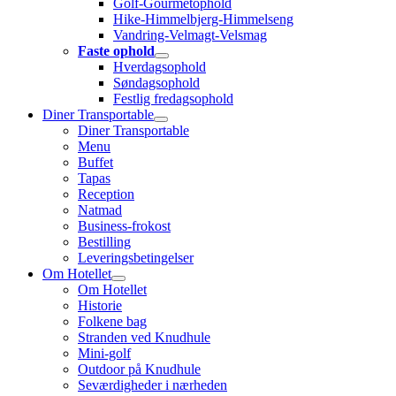
Golf-Gourmetophold
Hike-Himmelbjerg-Himmelseng
Vandring-Velmagt-Velsmag
Faste ophold
Hverdagsophold
Søndagsophold
Festlig fredagsophold
Diner Transportable
Diner Transportable
Menu
Buffet
Tapas
Reception
Natmad
Business-frokost
Bestilling
Leveringsbetingelser
Om Hotellet
Om Hotellet
Historie
Folkene bag
Stranden ved Knudhule
Mini-golf
Outdoor på Knudhule
Seværdigheder i nærheden