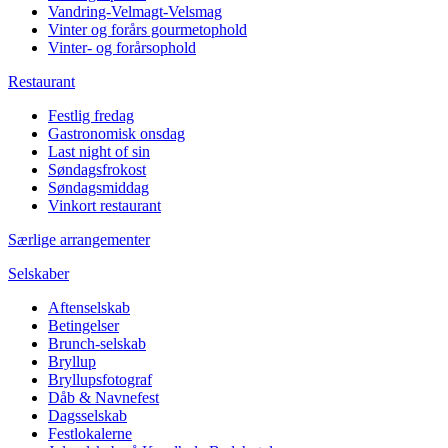
Vandring-Velmagt-Velsmag
Vinter og forårs gourmetophold
Vinter- og forårsophold
Restaurant
Festlig fredag
Gastronomisk onsdag
Last night of sin
Søndagsfrokost
Søndagsmiddag
Vinkort restaurant
Særlige arrangementer
Selskaber
Aftenselskab
Betingelser
Brunch-selskab
Bryllup
Bryllupsfotograf
Dåb & Navnefest
Dagsselskab
Festlokalerne