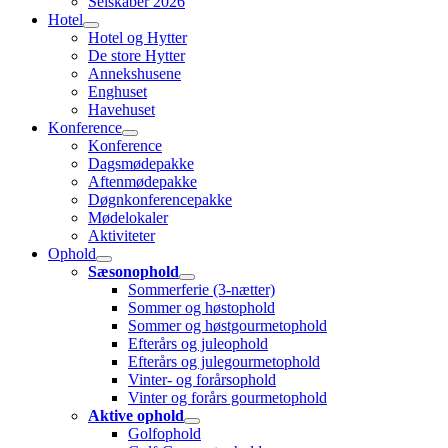
Selskaber 2026
Hotel
Hotel og Hytter
De store Hytter
Annekshusene
Enghuset
Havehuset
Konference
Konference
Dagsmødepakke
Aftenmødepakke
Døgnkonferencepakke
Mødelokaler
Aktiviteter
Ophold
Sæsonophold
Sommerferie (3-nætter)
Sommer og høstophold
Sommer og høstgourmetophold
Efterårs og juleophold
Efterårs og julegourmetophold
Vinter- og forårsophold
Vinter og forårs gourmetophold
Aktive ophold
Golfophold