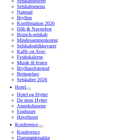
Selskabsbuffet
Selskabsmenu
Natmad
Bryllup
Konfirmation 2026
Dåb & Navnefest
Brunch-selskab
Mindesammenkomst
Selskabsdrikkevarer
Kaffe og Avec
Festlokalerne
Musik til festen
Bryllupsfotograf
Betingelser
Selskaber 2026
Hotel
Hotel og Hytter
De store Hytter
Annekshusene
Enghuset
Havehuset
Konference
Konference
Dagsmødepakke