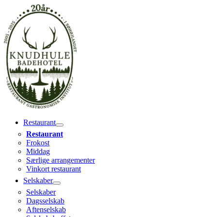
Gå
til
indholdet
Restaurant
Restaurant
Frokost
Middag
Særlige arrangementer
Vinkort restaurant
Selskaber
Selskaber
Dagsselskab
Aftenselskab