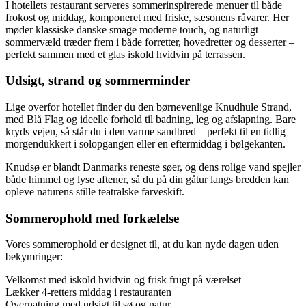
I hotellets restaurant serveres sommerinspirerede menuer til både
frokost og middag, komponeret med friske, sæsonens råvarer. Her
møder klassiske danske smage moderne touch, og naturligt
sommervæld træder frem i både forretter, hovedretter og desserter –
perfekt sammen med et glas iskold hvidvin på terrassen.
Udsigt, strand og sommerminder
Lige overfor hotellet finder du den børnevenlige Knudhule Strand,
med Blå Flag og ideelle forhold til badning, leg og afslapning. Bare
kryds vejen, så står du i den varme sandbred – perfekt til en tidlig
morgendukkert i solopgangen eller en eftermiddag i bølgekanten.
Knudsø er blandt Danmarks reneste søer, og dens rolige vand spejler
både himmel og lyse aftener, så du på din gåtur langs bredden kan
opleve naturens stille teatralske farveskift.
Sommerophold med forkælelse
Vores sommerophold er designet til, at du kan nyde dagen uden
bekymringer:
Velkomst med iskold hvidvin og frisk frugt på værelset
Lækker 4-retters middag i restauranten
Overnatning med udsigt til sø og natur