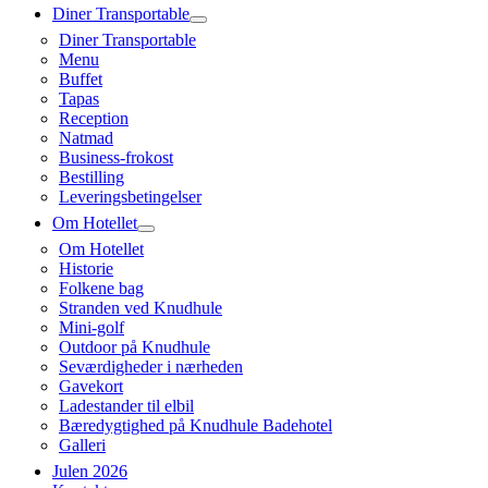
Diner Transportable
Diner Transportable
Menu
Buffet
Tapas
Reception
Natmad
Business-frokost
Bestilling
Leveringsbetingelser
Om Hotellet
Om Hotellet
Historie
Folkene bag
Stranden ved Knudhule
Mini-golf
Outdoor på Knudhule
Seværdigheder i nærheden
Gavekort
Ladestander til elbil
Bæredygtighed på Knudhule Badehotel
Galleri
Julen 2026