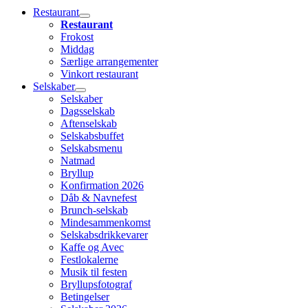
Restaurant
Restaurant
Frokost
Middag
Særlige arrangementer
Vinkort restaurant
Selskaber
Selskaber
Dagsselskab
Aftenselskab
Selskabsbuffet
Selskabsmenu
Natmad
Bryllup
Konfirmation 2026
Dåb & Navnefest
Brunch-selskab
Mindesammenkomst
Selskabsdrikkevarer
Kaffe og Avec
Festlokalerne
Musik til festen
Bryllupsfotograf
Betingelser