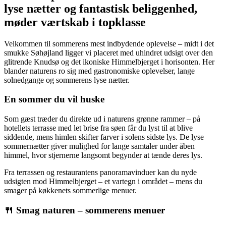
lyse nætter og fantastisk beliggenhed,
møder værtskab i topklasse
Velkommen til sommerens mest indbydende oplevelse – midt i det
smukke Søhøjland ligger vi placeret med uhindret udsigt over den
glitrende Knudsø og det ikoniske Himmelbjerget i horisonten. Her
blander naturens ro sig med gastronomiske oplevelser, lange
solnedgange og sommerens lyse nætter.
En sommer du vil huske
Som gæst træder du direkte ud i naturens grønne rammer – på
hotellets terrasse med let brise fra søen får du lyst til at blive
siddende, mens himlen skifter farver i solens sidste lys. De lyse
sommernætter giver mulighed for lange samtaler under åben
himmel, hvor stjernerne langsomt begynder at tænde deres lys.
Fra terrassen og restaurantens panorama­vinduer kan du nyde
udsigten mod Himmelbjerget – et vartegn i området – mens du
smager på køkkenets sommerlige menuer.
🍴 Smag naturen – sommerens menuer