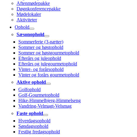
Aftenmødepakke
Døgnkonferencepakke
Mødelokaler
Aktiviteter
Ophold
Sæsonophold
Sommerferie (3-nætter)
Sommer og høstophold
Sommer og høstgourmetophold
Efterårs og juleophold
Efterårs og julegourmetophold
Vinter- og forårsophold
Vinter og forårs gourmetophold
Aktive ophold
Golfophold
Golf-Gourmetophold
Hike-Himmelbjerg-Himmelseng
Vandring-Velmagt-Velsmag
Faste ophold
Hverdagsophold
Søndagsophold
Festlig fredagsophold