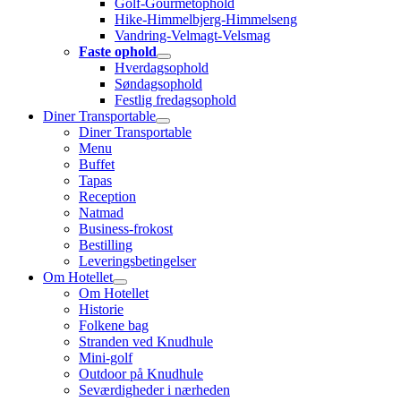
Golf-Gourmetophold
Hike-Himmelbjerg-Himmelseng
Vandring-Velmagt-Velsmag
Faste ophold
Hverdagsophold
Søndagsophold
Festlig fredagsophold
Diner Transportable
Diner Transportable
Menu
Buffet
Tapas
Reception
Natmad
Business-frokost
Bestilling
Leveringsbetingelser
Om Hotellet
Om Hotellet
Historie
Folkene bag
Stranden ved Knudhule
Mini-golf
Outdoor på Knudhule
Seværdigheder i nærheden