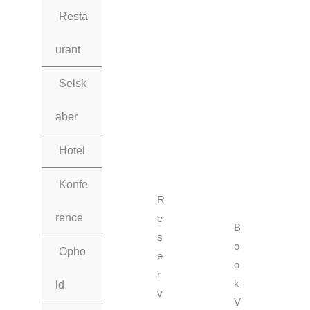
Gå
Resta
til
indholdet
urant
Selsk
aber
Hotel
Konfe
R
rence
e
B
s
o
Opho
e
o
r
k
ld
v
V