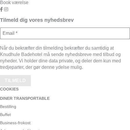
Book værelse
Link til facebook side
Link til Instagram side
Tilmeld dig vores nyhedsbrev
Når du bekræfter din tilmelding bekræfter du samtidig at
Knudhule Badehotel må sende nyhedsbreve med tilbud og
nyheder. Vi holder dine data private, og deler dem kun med
tredjeparter, der gør denne ydelse mulig.
COOKIES
DINER TRANSPORTABLE
Bestilling
Buffet
Business-frokost