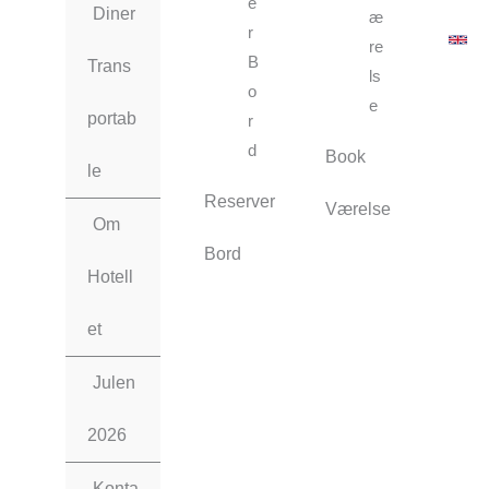
e
Diner
æ
r
re
B
Trans
ls
o
e
portab
r
d
Book
le
Reserver
Værelse
Om
Bord
Hotell
et
Julen
2026
Konta