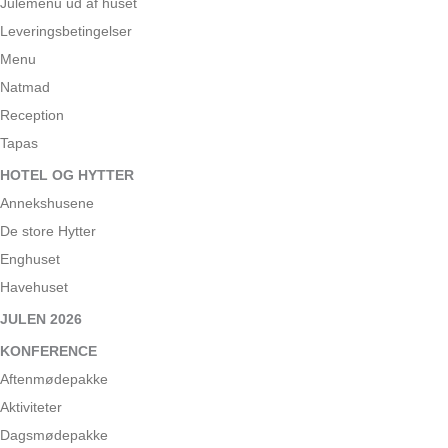
Julemenu ud af huset
Leveringsbetingelser
Menu
Natmad
Reception
Tapas
HOTEL OG HYTTER
Annekshusene
De store Hytter
Enghuset
Havehuset
JULEN 2026
KONFERENCE
Aftenmødepakke
Aktiviteter
Dagsmødepakke