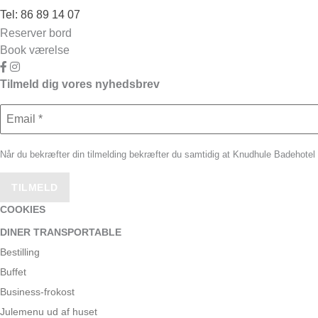
Tel:
86 89 14 07
Reserver bord
Book værelse
Link til facebook side
Link til Instagram side
Tilmeld dig vores nyhedsbrev
Når du bekræfter din tilmelding bekræfter du samtidig at Knudhule Badehotel
COOKIES
DINER TRANSPORTABLE
Bestilling
Buffet
Business-frokost
Julemenu ud af huset