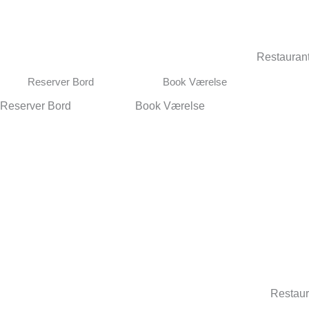
Gå
til
indholdet
Restauran
Reserver Bord
Book Værelse
Reserver Bord
Book Værelse
Restaur