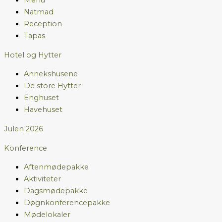
Menu
Natmad
Reception
Tapas
Hotel og Hytter
Annekshusene
De store Hytter
Enghuset
Havehuset
Julen 2026
Konference
Aftenmødepakke
Aktiviteter
Dagsmødepakke
Døgnkonferencepakke
Mødelokaler