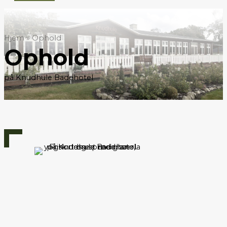
Hjem
»
Ophold
Ophold
på Knudhule Badehotel