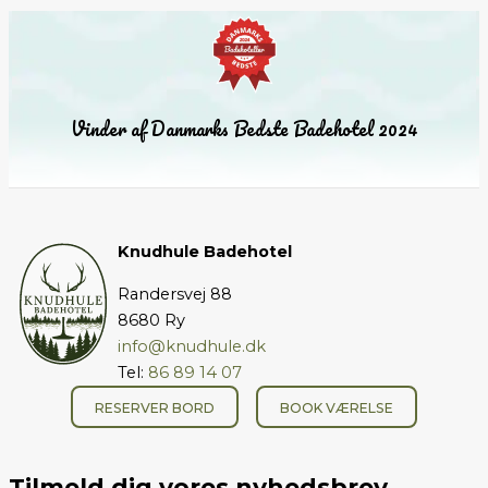
Vinder af Danmarks Bedste Badehotel 2024
Knudhule Badehotel
Randersvej 88
8680 Ry
info@knudhule.dk
Tel:
86 89 14 07
RESERVER BORD
BOOK VÆRELSE
Link til facebook side
Link til Instagram side
Tilmeld dig vores nyhedsbrev