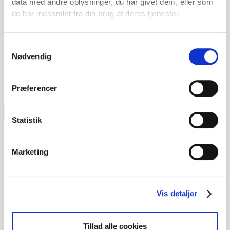
data med andre oplysninger, du har givet dem, eller som
Sommerferie 2026 – 4 dage / 3
de har indsamlet fra din brug af deres tjenester.
nætter på Knudhule
Badehotel.
Tilbuddet gælder hele 2026
Samtykkevalg
Nødvendig
Præferencer
Statistik
Marketing
Vis detaljer
Golf-Gourmetophold
Tillad alle cookies