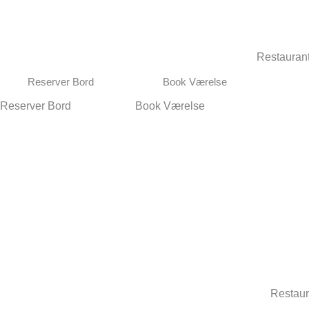
Gå
til
indholdet
Restauran
Reserver Bord
Book Værelse
Reserver Bord
Book Værelse
Restaur