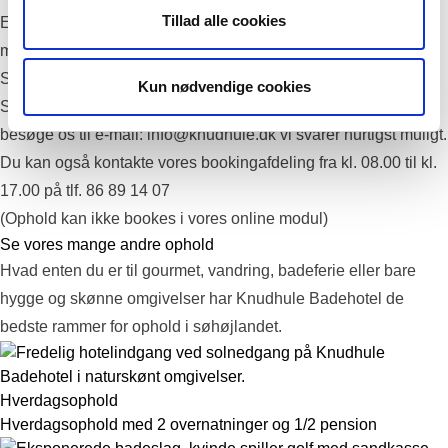
Tillad alle cookies
En runde minigolf på vores flotte og udfordrende 12 hullers
minigolfbane
Sådan booker du dit ophold:
Kun nødvendige cookies
Send en forespørgsel med dato for hvornår du ønsker at
besøge os til e-mail:
info@knudhule.dk
vi svarer hurtigst muligt.
Du kan også kontakte vores bookingafdeling fra kl. 08.00 til kl.
17.00 på tlf. 86 89 14 07
(Ophold kan ikke bookes i vores online modul)
Se vores mange andre ophold
Hvad enten du er til gourmet, vandring, badeferie eller bare
hygge og skønne omgivelser har Knudhule Badehotel de
bedste rammer for ophold i søhøjlandet.
Hverdagsophold
Hverdagsophold med 2 overnatninger og 1/2 pension