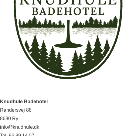
Knudhule Badehotel
Randersvej 88
8680 Ry
info@knudhule.dk
Tel:
86 89 14 07