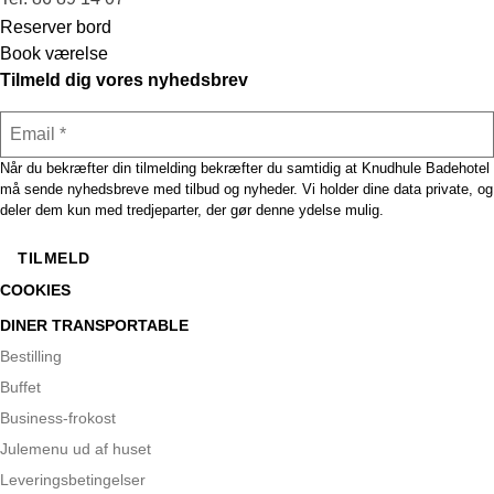
Reserver bord
Book værelse
Link til facebook side
Link til Instagram side
Tilmeld dig vores nyhedsbrev
Når du bekræfter din tilmelding bekræfter du samtidig at Knudhule Badehotel
må sende nyhedsbreve med tilbud og nyheder. Vi holder dine data private, og
deler dem kun med tredjeparter, der gør denne ydelse mulig.
COOKIES
DINER TRANSPORTABLE
Bestilling
Buffet
Business-frokost
Julemenu ud af huset
Leveringsbetingelser