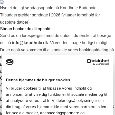
Nyd et dejligt søndagsophold på Knudhule Badehotel
Tilbuddet gælder søndage i 2026 (vi tager forbehold for
udsolgte datoer)
Sådan booker du dit ophold:
Send os en forespørgsel med de datoer, du ønsker at besøge
os, på
info@knudhule.dk
. Vi vender tilbage hurtigst muligt.
Du er også velkommen til at kontakte vores bookingafdeling på
tlf. 86 89 14 07
alle dage fra
kl. 08.00 til 17.00
.
Bemærk:
Ophold kan ikke bookes via vores online
bookingmodul.
Opholdet inkluderer:
Denne hjemmeside bruger cookies
Ankomst fra kl. 15.00
Vi bruger cookies til at tilpasse vores indhold og
3-retters sæsonmenu med brød og smør
annoncer, til at vise dig funktioner til sociale medier og til
Drikkevarer ad libitum: mousserende vin, hvid- og rødvin,
at analysere vores trafik. Vi deler også oplysninger om
dessertvin, øl, sodavand, ugæret druemost og isvand (fra 18.00
din brug af vores hjemmeside med vores partnere inden
for sociale medier, annonceringspartnere og
til 21.30)