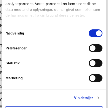
analysepartnere. Vores partnere kan kombinere disse
Kaffe & te
data med andre oplysninger, du har givet dem, eller som
Overnatning i Havehus-Combiværelse
de har indsamlet fra din brug af deres tjenester.
Morgencomplet på afrejsedagen
Kun 2059,- for 2 personer
Samtykkevalg
(ophold i enkeltværelse 1357,-)
Nødvendig
Tilvalg til opholdet:
Præferencer
Opgradering af værelse til Annekshus, Hytte eller
Dobbeltværelse 100,- pr. person, pr. døgn
Statistik
Opgradering til brudeværelse 200,- pr. person, pr. døgn
Ekstra overnatning med 3-retters middag og morgencomplet –
Marketing
1.425 kr. for 2 personer
Send en forespørgsel, eller bestil et ophold ved at skrive til
vores bookingafdeling på
info@knudhule.dk
Vis detaljer
Opholdet inkluderer også gratis:
WIFI